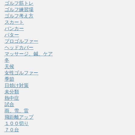
ゴルフ筋トレ
ゴルフ練習場
ゴルフ考え方
スカート
バンカー
パター
プロゴルファー
ヘッドカバー
マッサージ、鍼、ケア
冬
天候
女性ゴルファー
季節
日焼け対策
未分類
熱中症
試合
雨、雪、雷
飛距離アップ
１００切り
７０台