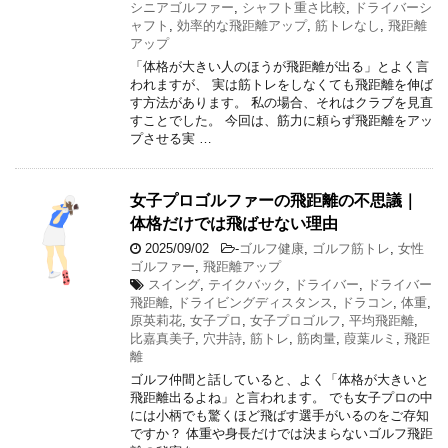
シニアゴルファー
,
シャフト重さ比較
,
ドライバーシ
ャフト
,
効率的な飛距離アップ
,
筋トレなし
,
飛距離
アップ
「体格が大きい人のほうが飛距離が出る」とよく言
われますが、 実は筋トレをしなくても飛距離を伸ば
す方法があります。 私の場合、それはクラブを見直
すことでした。 今回は、筋力に頼らず飛距離をアッ
プさせる実 …
女子プロゴルファーの飛距離の不思議｜
体格だけでは飛ばせない理由
2025/09/02
-
ゴルフ健康
,
ゴルフ筋トレ
,
女性
ゴルファー
,
飛距離アップ
スイング
,
テイクバック
,
ドライバー
,
ドライバー
飛距離
,
ドライビングディスタンス
,
ドラコン
,
体重
,
原英莉花
,
女子プロ
,
女子プロゴルフ
,
平均飛距離
,
比嘉真美子
,
穴井詩
,
筋トレ
,
筋肉量
,
葭葉ルミ
,
飛距
離
ゴルフ仲間と話していると、よく「体格が大きいと
飛距離出るよね」と言われます。 でも女子プロの中
には小柄でも驚くほど飛ばす選手がいるのをご存知
ですか？ 体重や身長だけでは決まらないゴルフ飛距