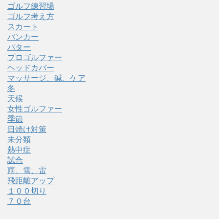
ゴルフ練習場
ゴルフ考え方
スカート
バンカー
パター
プロゴルファー
ヘッドカバー
マッサージ、鍼、ケア
冬
天候
女性ゴルファー
季節
日焼け対策
未分類
熱中症
試合
雨、雪、雷
飛距離アップ
１００切り
７０台