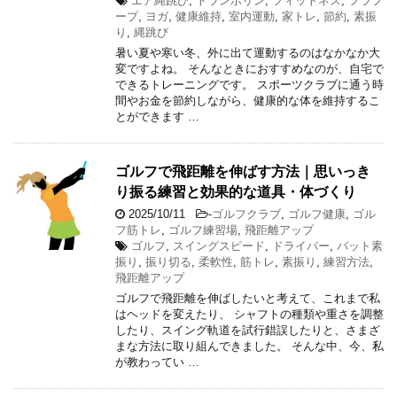
エア縄跳び
,
トランポリン
,
フィットネス
,
フラフ
ープ
,
ヨガ
,
健康維持
,
室内運動
,
家トレ
,
節約
,
素振
り
,
縄跳び
暑い夏や寒い冬、外に出て運動するのはなかなか大
変ですよね。 そんなときにおすすめなのが、自宅で
できるトレーニングです。 スポーツクラブに通う時
間やお金を節約しながら、健康的な体を維持するこ
とができます …
ゴルフで飛距離を伸ばす方法｜思いっき
り振る練習と効果的な道具・体づくり
2025/10/11
-
ゴルフクラブ
,
ゴルフ健康
,
ゴル
フ筋トレ
,
ゴルフ練習場
,
飛距離アップ
ゴルフ
,
スイングスピード
,
ドライバー
,
バット素
振り
,
振り切る
,
柔軟性
,
筋トレ
,
素振り
,
練習方法
,
飛距離アップ
ゴルフで飛距離を伸ばしたいと考えて、これまで私
はヘッドを変えたり、 シャフトの種類や重さを調整
したり、スイング軌道を試行錯誤したりと、さまざ
まな方法に取り組んできました。 そんな中、今、私
が教わってい …