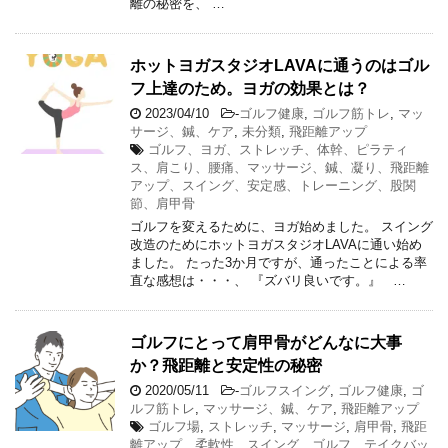
離の秘密を、 …
ホットヨガスタジオLAVAに通うのはゴル
フ上達のため。ヨガの効果とは？
2023/04/10
-
ゴルフ健康
,
ゴルフ筋トレ
,
マッ
サージ、鍼、ケア
,
未分類
,
飛距離アップ
ゴルフ、ヨガ、ストレッチ、体幹、ピラティ
ス、肩こり、腰痛、マッサージ、鍼、凝り、飛距離
アップ、スイング、安定感、トレーニング、股関
節、肩甲骨
ゴルフを変えるために、ヨガ始めました。 スイング
改造のためにホットヨガスタジオLAVAに通い始め
ました。 たった3か月ですが、通ったことによる率
直な感想は・・・、 『ズバリ良いです。』 …
ゴルフにとって肩甲骨がどんなに大事
か？飛距離と安定性の秘密
2020/05/11
-
ゴルフスイング
,
ゴルフ健康
,
ゴ
ルフ筋トレ
,
マッサージ、鍼、ケア
,
飛距離アップ
ゴルフ場
,
ストレッチ
,
マッサージ
,
肩甲骨
,
飛距
離アップ、柔軟性、スイング、ゴルフ、テイクバッ