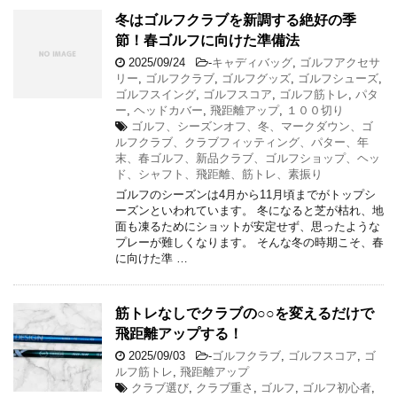
冬はゴルフクラブを新調する絶好の季
節！春ゴルフに向けた準備法
2025/09/24
-
キャディバッグ
,
ゴルフアクセサ
リー
,
ゴルフクラブ
,
ゴルフグッズ
,
ゴルフシューズ
,
ゴルフスイング
,
ゴルフスコア
,
ゴルフ筋トレ
,
パタ
ー
,
ヘッドカバー
,
飛距離アップ
,
１００切り
ゴルフ、シーズンオフ、冬、マークダウン、ゴ
ルフクラブ、クラブフィッティング、パター、年
末、春ゴルフ、新品クラブ、ゴルフショップ、ヘッ
ド、シャフト、飛距離、筋トレ、素振り
ゴルフのシーズンは4月から11月頃までがトップシ
ーズンといわれています。 冬になると芝が枯れ、地
面も凍るためにショットが安定せず、思ったような
プレーが難しくなります。 そんな冬の時期こそ、春
に向けた準 …
筋トレなしでクラブの○○を変えるだけで
飛距離アップする！
2025/09/03
-
ゴルフクラブ
,
ゴルフスコア
,
ゴ
ルフ筋トレ
,
飛距離アップ
クラブ選び
,
クラブ重さ
,
ゴルフ
,
ゴルフ初心者
,