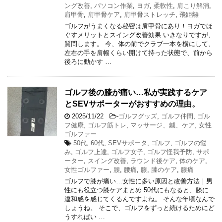
ング改善
,
パソコン作業
,
ヨガ
,
柔軟性
,
肩こり解消
,
肩甲骨
,
肩甲骨ケア
,
肩甲骨ストレッチ
,
飛距離
ゴルフがうまくなる秘密は肩甲骨にあり！ヨガでほ
ぐすメリットとスイング改善効果 いきなりですが、
質問します。 今、体の前でクラブ一本を横にして、
左右の手を肩幅くらい開けて持った状態で、前から
後ろに動かす …
ゴルフ後の膝が痛い…私が実践するケア
とSEVサポーターがおすすめの理由。
2025/11/22
-
ゴルフグッズ
,
ゴルフ仲間
,
ゴル
フ健康
,
ゴルフ筋トレ
,
マッサージ、鍼、ケア
,
女性
ゴルファー
50代
,
60代
,
SEVサポータ
,
ゴルフ
,
ゴルフの悩
み
,
ゴルフ上達
,
ゴルフ女子
,
ゴルフ怪我予防
,
サポ
ーター
,
スイング改善
,
ラウンド後ケア
,
体のケア
,
女性ゴルファー
,
腰
,
腰痛
,
膝
,
膝のケア
,
膝痛
ゴルフで膝が痛い…女性に多い原因と改善方法｜男
性にも役立つ膝ケアまとめ 50代にもなると、膝に
違和感を感じてくるんですよね。 そんな年頃なんで
しょうね。 そこで、ゴルフをずっと続けるためにど
うすればい …