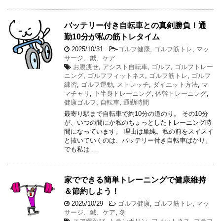
バッテリー付き自転車との真剣勝負！通
勤10分が私の筋トレタイム
2025/10/31
-
ゴルフ健康
,
ゴルフ筋トレ
,
マッ
サージ、鍼、ケア
お腹痩せ
,
アシスト自転車
,
ゴルフ
,
ゴルフトレー
ニング
,
ゴルフフィットネス
,
ゴルフ筋トレ
,
ゴルフ
練習
,
ゴルフ運動
,
ストレッチ
,
ダイエット方法
,
マ
マチャリ
,
下半身トレーニング
,
体幹トレーニング
,
健康ゴルフ
,
自転車
,
通勤時間
最寄り駅まで自転車で約10分の道のり。 その10分
が、いつの間にか私のちょっとしたトレーニング時
間になっています。 理由は単純。私の前をスイスイ
と抜いていくのは、バッテリー付き自転車ばかり。
でも私は …
家でできる簡単トレーニングで健康維持
＆節約しよう！
2025/10/29
-
ゴルフ健康
,
ゴルフ筋トレ
,
マッ
サージ、鍼、ケア
,
冬