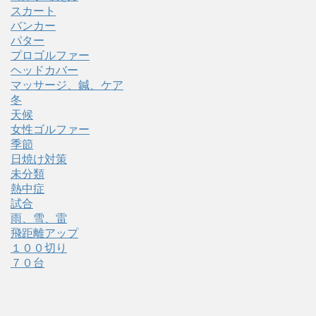
スカート
バンカー
パター
プロゴルファー
ヘッドカバー
マッサージ、鍼、ケア
冬
天候
女性ゴルファー
季節
日焼け対策
未分類
熱中症
試合
雨、雪、雷
飛距離アップ
１００切り
７０台