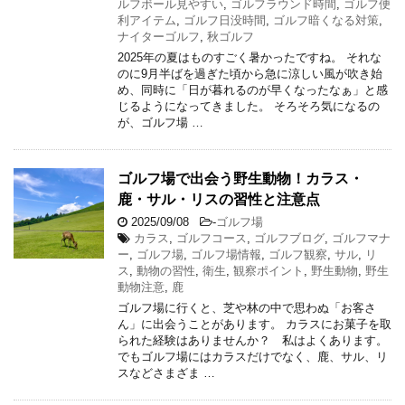
ルフボール見やすい
,
ゴルフラウンド時間
,
ゴルフ便
利アイテム
,
ゴルフ日没時間
,
ゴルフ暗くなる対策
,
ナイターゴルフ
,
秋ゴルフ
2025年の夏はものすごく暑かったですね。 それな
のに9月半ばを過ぎた頃から急に涼しい風が吹き始
め、同時に「日が暮れるのが早くなったなぁ」と感
じるようになってきました。 そろそろ気になるの
が、ゴルフ場 …
ゴルフ場で出会う野生動物！カラス・
鹿・サル・リスの習性と注意点
2025/09/08
-
ゴルフ場
カラス
,
ゴルフコース
,
ゴルフブログ
,
ゴルフマナ
ー
,
ゴルフ場
,
ゴルフ場情報
,
ゴルフ観察
,
サル
,
リ
ス
,
動物の習性
,
衛生
,
観察ポイント
,
野生動物
,
野生
動物注意
,
鹿
ゴルフ場に行くと、芝や林の中で思わぬ「お客さ
ん」に出会うことがあります。 カラスにお菓子を取
られた経験はありませんか？ 私はよくあります。
でもゴルフ場にはカラスだけでなく、鹿、サル、リ
スなどさまざま …