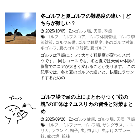
冬ゴルフと夏ゴルフの難易度の違い｜ど
ちらが難しい？
2025/10/05
-
ゴルフ場
,
天候
,
季節
ゴルフ
,
ゴルフスコア
,
ゴルフ体調管理
,
ゴルフ季
節対策
,
ゴルフ装備
,
ゴルフ難易度
,
冬のゴルフ対策
,
冬ゴルフ
,
夏のゴルフ対策
,
夏ゴルフ
ゴルフは季節によって大きく難易度が変わるスポー
ツです。 同じコースでも、冬と夏では天候や体調の
影響でスコアが大きく変わることがあります。 この
記事では、冬と夏のゴルフの違いと、快適にラウン
ドするための …
ゴルフ場で頭の上にまとわりつく“蚊の
塊”の正体は？ユスリカの習性と対策まと
め
2025/09/28
-
ゴルフ健康
,
ゴルフ場
,
天候
,
季節
ゴルフ
,
ゴルファー
,
ゴルフ場
,
サングラス
,
ユス
リカ
,
ラウンド
,
帽子
,
虫
,
虫よけ
,
虫よけスプレー
,
蚊
,
蚊の塊
,
蚊柱