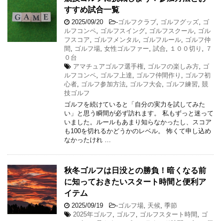
すすめ試合一覧
2025/09/20
-
ゴルフクラブ
,
ゴルフグッズ
,
ゴ
ルフコンペ
,
ゴルフスイング
,
ゴルフスクール
,
ゴル
フスコア
,
ゴルフメンタル
,
ゴルフルール
,
ゴルフ仲
間
,
ゴルフ場
,
女性ゴルファー
,
試合
,
１００切り
,
７
０台
アマチュアゴルフ選手権
,
ゴルフの楽しみ方
,
ゴ
ルフコンペ
,
ゴルフ上達
,
ゴルフ仲間作り
,
ゴルフ初
心者
,
ゴルフ参加方法
,
ゴルフ大会
,
ゴルフ練習
,
競
技ゴルフ
ゴルフを続けていると「自分の実力を試してみた
い」と思う瞬間が必ず訪れます。 私もずっと迷って
いました。ルールもあまり知らなかったし、スコア
も100を切れるかどうかのレベル。 怖くて申し込め
なかったけれ …
秋冬ゴルフは日没との勝負！暗くなる前
に知っておきたいスタート時間と便利ア
イテム
2025/09/19
-
ゴルフ場
,
天候
,
季節
2025年ゴルフ
,
ゴルフ
,
ゴルフスタート時間
,
ゴ