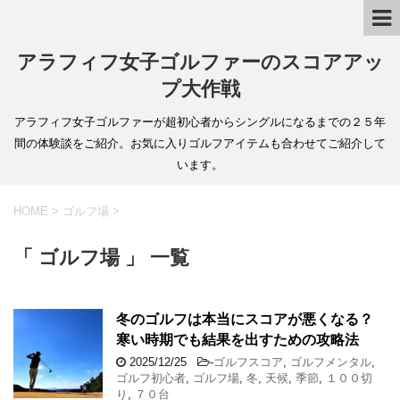
アラフィフ女子ゴルファーのスコアアッ
プ大作戦
アラフィフ女子ゴルファーが超初心者からシングルになるまでの２５年
間の体験談をご紹介。お気に入りゴルフアイテムも合わせてご紹介して
います。
HOME
>
ゴルフ場
>
「 ゴルフ場 」 一覧
冬のゴルフは本当にスコアが悪くなる？
寒い時期でも結果を出すための攻略法
2025/12/25
-
ゴルフスコア
,
ゴルフメンタル
,
ゴルフ初心者
,
ゴルフ場
,
冬
,
天候
,
季節
,
１００切
り
,
７０台