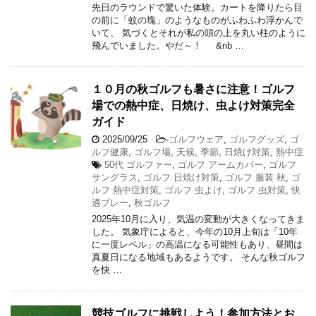
先日のラウンドで驚いた体験。カートを降りたら目
の前に「蚊の塊」のようなものがふわふわ浮かんで
いて、 気づくとそれが私の頭の上を丸い柱のように
飛んでいました。やだ～！ &nb …
１０月の秋ゴルフも暑さに注意！ゴルフ
場での熱中症、日焼け、虫よけ対策完全
ガイド
2025/09/25
-
ゴルフウェア
,
ゴルフグッズ
,
ゴ
ルフ健康
,
ゴルフ場
,
天候
,
季節
,
日焼け対策
,
熱中症
50代 ゴルファー
,
ゴルフ アームカバー
,
ゴルフ
サングラス
,
ゴルフ 日焼け対策
,
ゴルフ 服装 秋
,
ゴ
ルフ 熱中症対策
,
ゴルフ 虫よけ
,
ゴルフ 虫対策
,
快
適プレー
,
秋ゴルフ
2025年10月に入り、気温の変動が大きくなってきま
した。 気象庁によると、今年の10月上旬は「10年
に一度レベル」の高温になる可能性もあり、昼間は
真夏日になる地域もあるようです。 そんな秋ゴルフ
を快 …
競技ゴルフに挑戦しよう！参加方法とお