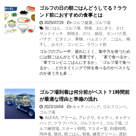
ゴルフの日の朝ごはんどうしてる？ラウ
ンド前におすすめの食事とは
2025/07/29
-
ゴルフ健康
,
ゴルフ場
朝ごはん、ゴルフ場、朝食、おにぎり、さけ、
サンドイッチ、卵焼き、のり、納豆、タンパク質、
バナナ、ビタミン、果物、ハムエッグ、ごはん、梅
干し、みそ汁、コンビニ、ラウンド前
ゴルフのプレー中、疲れにくく、集中力を保つため
には朝ごはんがとても重要です。 「家で食べるか」
「車でコンビニごはんにするか」「ゴルフ場で食べ
るか」…どのタイミングで何を食べるのがベストな
のか迷う方も多 …
ゴルフ場到着は何分前がベスト？1時間前
が最適な理由と準備の流れ
2023/10/04
-
キャディバッグ
,
ゴルフコンペ
,
ゴルフ場
ALEXA
,
アラーム
,
アレクサ
,
キャディ
,
キャディ
バッグ
,
クラブハウス
,
ゴルフカート
,
ゴルフ場
,
ゴ
ルフ練習場
,
スタート時間
,
マスター室
,
到着時間
,
同伴者
,
寝坊
,
朝ごはん
,
朝食
,
練習グリーン
,
遅刻