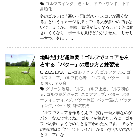
ゴルフスイング、筋トレ、冬のラウンド、下半
身強化
冬のゴルフは「寒い・飛ばない・スコアが悪くな
る」というイメージを持っている人が多いのではな
いでしょうか。 実際、気温が低くなることで体は動
きにくくなり、ボールも夏ほど飛びません。 しかし
一方で、冬はラ …
地味だけど超重要！ゴルフでスコアを左
右する「パター」の選び方と練習法
2025/10/26
-
ゴルフクラブ
,
ゴルフグッズ
,
ゴ
ルフスコア
,
ゴルフ初心者
,
ゴルフ場
,
パター
,
１０
０切り
,
７０台
グリーン攻略
,
ゴルフ
,
ゴルフ上達
,
ゴルフ初心
者
,
ゴルフ練習グッズ
,
スコアアップ
,
パター
,
パタ
ーフィッティング
,
パター練習
,
パター選び
,
パッテ
ィング
,
パット数
,
練習方法
ゴルフでスコアを作るうえで、実は一番大事なのが
パターなんですよね。 ゴルフを始めたころに、ゴル
フ上級者によくそのことを言われたんです。 でもそ
の頃の私は『だってドライバーがまっすぐいかない
とスコアにな …