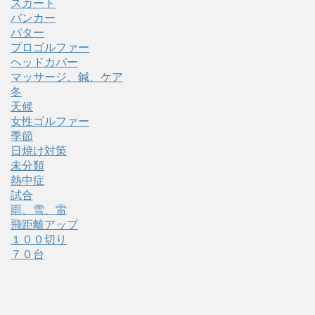
スカート
バンカー
パター
プロゴルファー
ヘッドカバー
マッサージ、鍼、ケア
冬
天候
女性ゴルファー
季節
日焼け対策
未分類
熱中症
試合
雨、雪、雷
飛距離アップ
１００切り
７０台