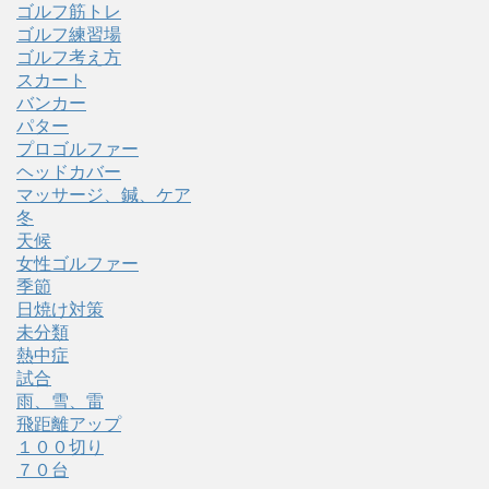
ゴルフ筋トレ
ゴルフ練習場
ゴルフ考え方
スカート
バンカー
パター
プロゴルファー
ヘッドカバー
マッサージ、鍼、ケア
冬
天候
女性ゴルファー
季節
日焼け対策
未分類
熱中症
試合
雨、雪、雷
飛距離アップ
１００切り
７０台