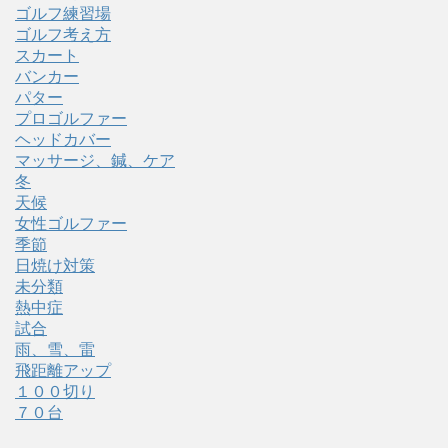
ゴルフ練習場
ゴルフ考え方
スカート
バンカー
パター
プロゴルファー
ヘッドカバー
マッサージ、鍼、ケア
冬
天候
女性ゴルファー
季節
日焼け対策
未分類
熱中症
試合
雨、雪、雷
飛距離アップ
１００切り
７０台