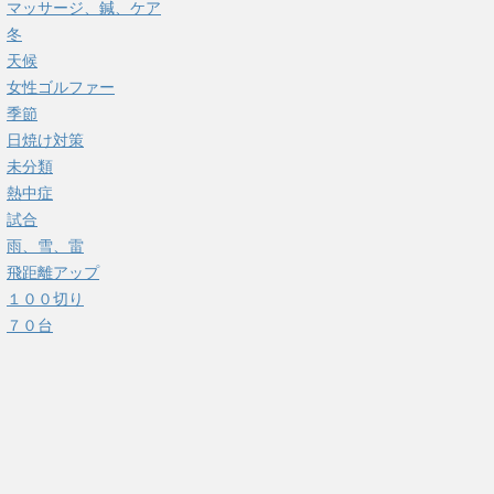
マッサージ、鍼、ケア
冬
天候
女性ゴルファー
季節
日焼け対策
未分類
熱中症
試合
雨、雪、雷
飛距離アップ
１００切り
７０台