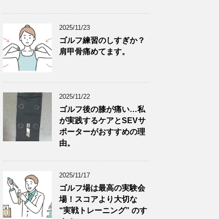
2025/11/23
ゴルフ練習のしすぎか？
肩甲骨痛めてます。
2025/11/22
ゴルフ後の膝が痛い…私
が実践するケアとSEVサ
ポーターがおすすめの理
由。
2025/11/17
ゴルフ場は最高の実験会
場！スコアより大切な
“実戦トレーニング” のす