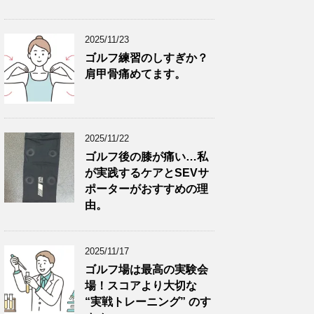
2025/11/23
ゴルフ練習のしすぎか？
肩甲骨痛めてます。
2025/11/22
ゴルフ後の膝が痛い…私
が実践するケアとSEVサ
ポーターがおすすめの理
由。
2025/11/17
ゴルフ場は最高の実験会
場！スコアより大切な
“実戦トレーニング” のす