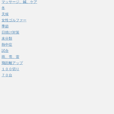
マッサージ、鍼、ケア
冬
天候
女性ゴルファー
季節
日焼け対策
未分類
熱中症
試合
雨、雪、雷
飛距離アップ
１００切り
７０台