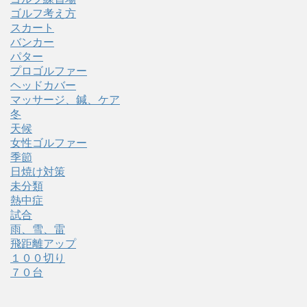
ゴルフ考え方
スカート
バンカー
パター
プロゴルファー
ヘッドカバー
マッサージ、鍼、ケア
冬
天候
女性ゴルファー
季節
日焼け対策
未分類
熱中症
試合
雨、雪、雷
飛距離アップ
１００切り
７０台