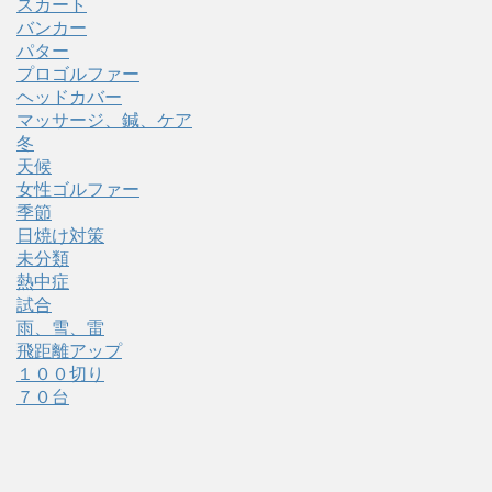
スカート
バンカー
パター
プロゴルファー
ヘッドカバー
マッサージ、鍼、ケア
冬
天候
女性ゴルファー
季節
日焼け対策
未分類
熱中症
試合
雨、雪、雷
飛距離アップ
１００切り
７０台