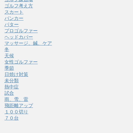
ゴルフ考え方
スカート
バンカー
パター
プロゴルファー
ヘッドカバー
マッサージ、鍼、ケア
冬
天候
女性ゴルファー
季節
日焼け対策
未分類
熱中症
試合
雨、雪、雷
飛距離アップ
１００切り
７０台