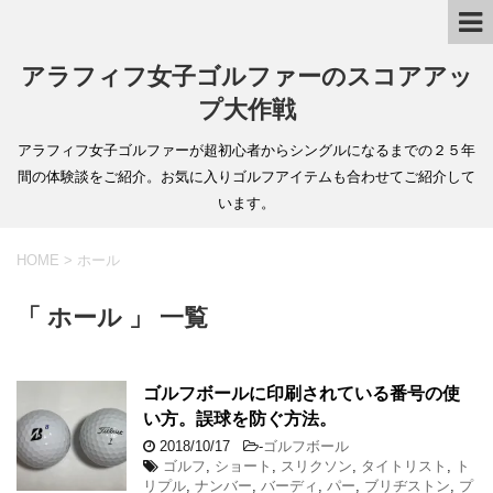
アラフィフ女子ゴルファーのスコアアッ
プ大作戦
アラフィフ女子ゴルファーが超初心者からシングルになるまでの２５年
間の体験談をご紹介。お気に入りゴルフアイテムも合わせてご紹介して
います。
HOME
>
ホール
「 ホール 」 一覧
ゴルフボールに印刷されている番号の使
い方。誤球を防ぐ方法。
2018/10/17
-
ゴルフボール
ゴルフ
,
ショート
,
スリクソン
,
タイトリスト
,
ト
リプル
,
ナンバー
,
バーディ
,
パー
,
ブリヂストン
,
プ