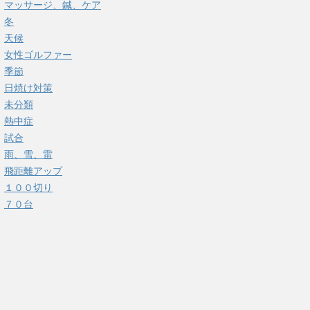
マッサージ、鍼、ケア
冬
天候
女性ゴルファー
季節
日焼け対策
未分類
熱中症
試合
雨、雪、雷
飛距離アップ
１００切り
７０台