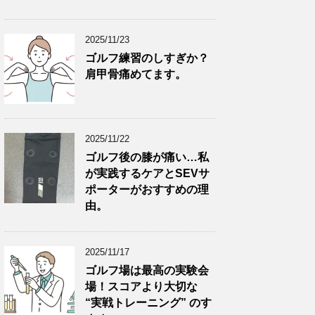
2025/11/23
ゴルフ練習のしすぎか？
肩甲骨痛めてます。
2025/11/22
ゴルフ後の膝が痛い…私
が実践するケアとSEVサ
ポーターがおすすめの理
由。
2025/11/17
ゴルフ場は最高の実験会
場！スコアより大切な
“実戦トレーニング” のす