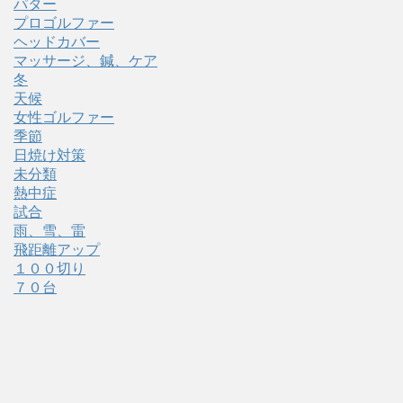
パター
プロゴルファー
ヘッドカバー
マッサージ、鍼、ケア
冬
天候
女性ゴルファー
季節
日焼け対策
未分類
熱中症
試合
雨、雪、雷
飛距離アップ
１００切り
７０台