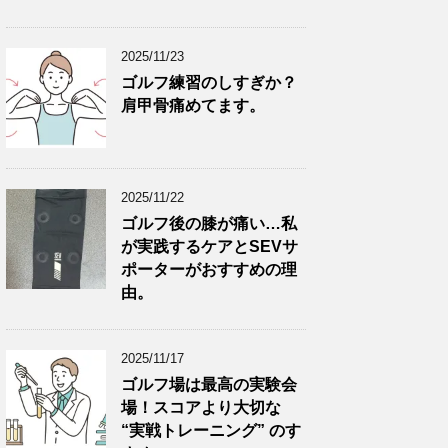
2025/11/23
ゴルフ練習のしすぎか？
肩甲骨痛めてます。
2025/11/22
ゴルフ後の膝が痛い…私
が実践するケアとSEVサ
ポーターがおすすめの理
由。
2025/11/17
ゴルフ場は最高の実験会
場！スコアより大切な
“実戦トレーニング” のす