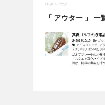
HOME
>
アウター
「 アウター 」 一
真夏ゴルフの必需品
2018/10/19
-
ゴル
アイスコンテナ
,
ア
テナ
,
冷たい飲み物
,
夏
ゴルフプレー中の水分
「スクエア真空ハイブリ
回は、同様の機能を持つ