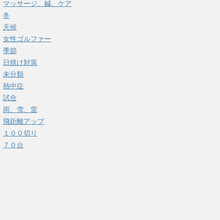
マッサージ、鍼、ケア
冬
天候
女性ゴルファー
季節
日焼け対策
未分類
熱中症
試合
雨、雪、雷
飛距離アップ
１００切り
７０台