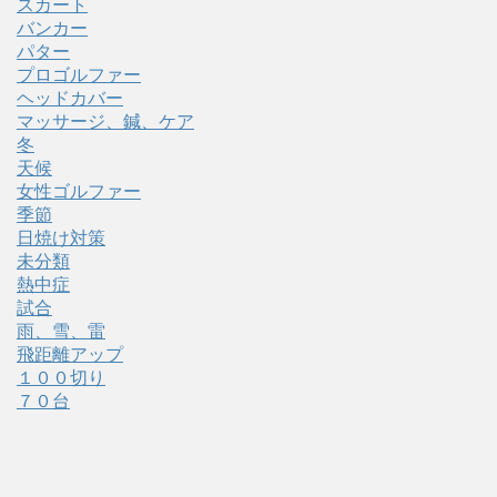
スカート
バンカー
パター
プロゴルファー
ヘッドカバー
マッサージ、鍼、ケア
冬
天候
女性ゴルファー
季節
日焼け対策
未分類
熱中症
試合
雨、雪、雷
飛距離アップ
１００切り
７０台