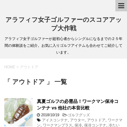
アラフィフ女子ゴルファーのスコアアッ
プ大作戦
アラフィフ女子ゴルファーが超初心者からシングルになるまでの２５年
間の体験談をご紹介。お気に入りゴルフアイテムも合わせてご紹介して
います。
HOME
>
アウトドア
「 アウトドア 」 一覧
真夏ゴルフの必需品！ワークマン保冷コ
ンテナ vs 他社の本音比較
2018/10/19
-
ゴルフグッズ
アイスコンテナ
,
アウター
,
アウトドア
,
ワークマ
ン
,
ワークマンプラス
,
保冷
,
保冷コンテナ
,
冷たい