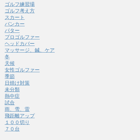
ゴルフ練習場
ゴルフ考え方
スカート
バンカー
パター
プロゴルファー
ヘッドカバー
マッサージ、鍼、ケア
冬
天候
女性ゴルファー
季節
日焼け対策
未分類
熱中症
試合
雨、雪、雷
飛距離アップ
１００切り
７０台