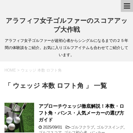
アラフィフ女子ゴルファーのスコアアッ
プ大作戦
アラフィフ女子ゴルファーが超初心者からシングルになるまでの２５年
間の体験談をご紹介。お気に入りゴルフアイテムも合わせてご紹介して
います。
HOME
>
ウェッジ 本数 ロフト角
「 ウェッジ 本数 ロフト角 」 一覧
アプローチウェッジ徹底解説！本数・ロ
フト角・バンス・人気メーカーの選び方
ガイド
2025/09/01
-
ゴルフクラブ
,
ゴルフスイング
,
ゴルフスコア
,
ゴルフ初心者
,
バンカー