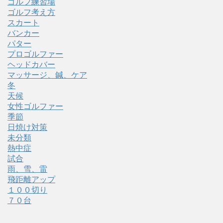
ゴルフ練習場
ゴルフ考え方
スカート
バンカー
パター
プロゴルファー
ヘッドカバー
マッサージ、鍼、ケア
冬
天候
女性ゴルファー
季節
日焼け対策
未分類
熱中症
試合
雨、雪、雷
飛距離アップ
１００切り
７０台