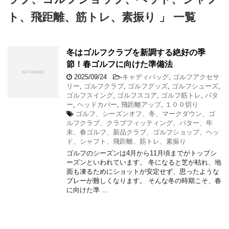
ト、飛距離、筋トレ、素振り 」 一覧
冬はゴルフクラブを新調する絶好の季
節！春ゴルフに向けた準備法
2025/09/24
-
キャディバッグ
,
ゴルフアクセサ
リー
,
ゴルフクラブ
,
ゴルフグッズ
,
ゴルフシューズ
,
ゴルフスイング
,
ゴルフスコア
,
ゴルフ筋トレ
,
パタ
ー
,
ヘッドカバー
,
飛距離アップ
,
１００切り
ゴルフ、シーズンオフ、冬、マークダウン、ゴ
ルフクラブ、クラブフィッティング、パター、年
末、春ゴルフ、新品クラブ、ゴルフショップ、ヘッ
ド、シャフト、飛距離、筋トレ、素振り
ゴルフのシーズンは4月から11月頃までがトップシ
ーズンといわれています。 冬になると芝が枯れ、地
面も凍るためにショットが安定せず、思ったような
プレーが難しくなります。 そんな冬の時期こそ、春
に向けた準 …