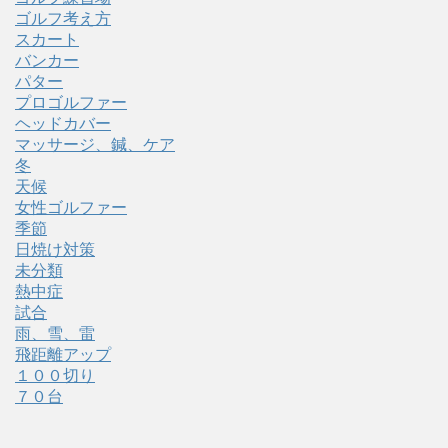
ゴルフ考え方
スカート
バンカー
パター
プロゴルファー
ヘッドカバー
マッサージ、鍼、ケア
冬
天候
女性ゴルファー
季節
日焼け対策
未分類
熱中症
試合
雨、雪、雷
飛距離アップ
１００切り
７０台