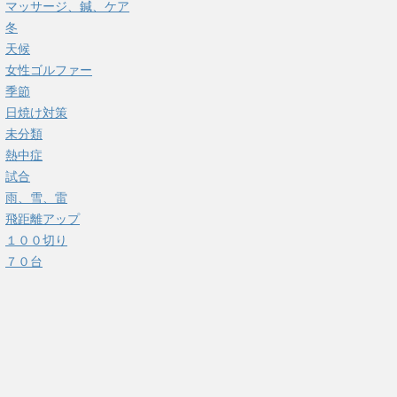
マッサージ、鍼、ケア
冬
天候
女性ゴルファー
季節
日焼け対策
未分類
熱中症
試合
雨、雪、雷
飛距離アップ
１００切り
７０台