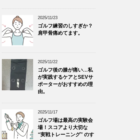
2025/11/23
ゴルフ練習のしすぎか？
肩甲骨痛めてます。
2025/11/22
ゴルフ後の膝が痛い…私
が実践するケアとSEVサ
ポーターがおすすめの理
由。
2025/11/17
ゴルフ場は最高の実験会
場！スコアより大切な
“実戦トレーニング” のす