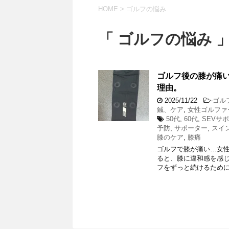
HOME
>
ゴルフの悩み
「 ゴルフの悩み 」
ゴルフ後の膝が痛い
理由。
2025/11/22
-
ゴル
鍼、ケア
,
女性ゴルファ
50代
,
60代
,
SEVサ
予防
,
サポーター
,
スイ
膝のケア
,
膝痛
ゴルフで膝が痛い…女性
ると、膝に違和感を感じ
フをずっと続けるために