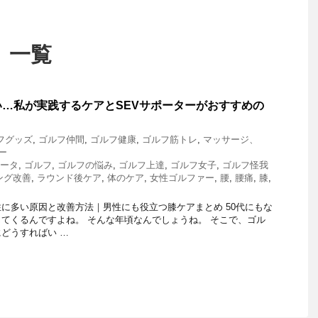
 一覧
…私が実践するケアとSEVサポーターがおすすめの
フグッズ
,
ゴルフ仲間
,
ゴルフ健康
,
ゴルフ筋トレ
,
マッサージ、
ー
ポータ
,
ゴルフ
,
ゴルフの悩み
,
ゴルフ上達
,
ゴルフ女子
,
ゴルフ怪我
ング改善
,
ラウンド後ケア
,
体のケア
,
女性ゴルファー
,
腰
,
腰痛
,
膝
,
に多い原因と改善方法｜男性にも役立つ膝ケアまとめ 50代にもな
てくるんですよね。 そんな年頃なんでしょうね。 そこで、ゴル
どうすればい …