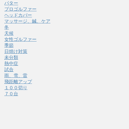
パター
プロゴルファー
ヘッドカバー
マッサージ、鍼、ケア
冬
天候
女性ゴルファー
季節
日焼け対策
未分類
熱中症
試合
雨、雪、雷
飛距離アップ
１００切り
７０台