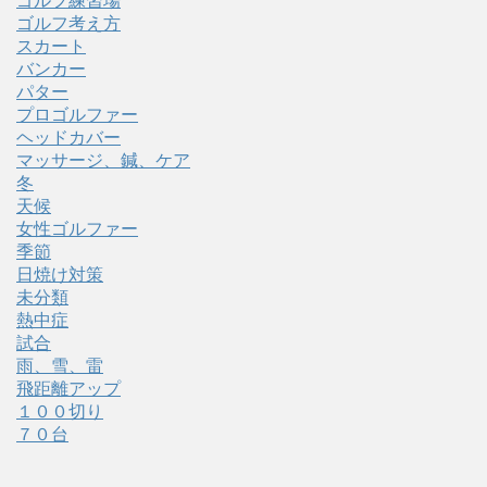
ゴルフ練習場
ゴルフ考え方
スカート
バンカー
パター
プロゴルファー
ヘッドカバー
マッサージ、鍼、ケア
冬
天候
女性ゴルファー
季節
日焼け対策
未分類
熱中症
試合
雨、雪、雷
飛距離アップ
１００切り
７０台