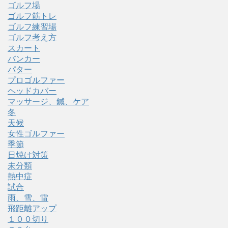
ゴルフ場
ゴルフ筋トレ
ゴルフ練習場
ゴルフ考え方
スカート
バンカー
パター
プロゴルファー
ヘッドカバー
マッサージ、鍼、ケア
冬
天候
女性ゴルファー
季節
日焼け対策
未分類
熱中症
試合
雨、雪、雷
飛距離アップ
１００切り