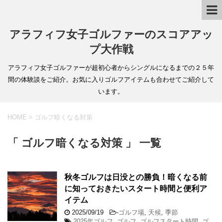
アラフィフ女子ゴルファーのスコアアッ
プ大作戦
アラフィフ女子ゴルファーが超初心者からシングルになるまでの２５年
間の体験談をご紹介。お気に入りゴルフアイテムも合わせてご紹介して
います。
HOME
>
ゴルフ暗くなる対策
「 ゴルフ暗くなる対策 」 一覧
秋冬ゴルフは日没との勝負！暗くなる前
に知っておきたいスタート時間と便利ア
イテム
2025/09/19
-
ゴルフ場
,
天候
,
季節
2025年ゴルフ
,
ゴルフ
,
ゴルフスタート時間
,
ゴ