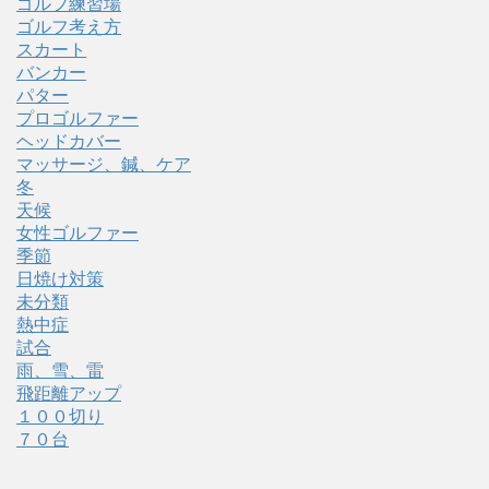
ゴルフ練習場
ゴルフ考え方
スカート
バンカー
パター
プロゴルファー
ヘッドカバー
マッサージ、鍼、ケア
冬
天候
女性ゴルファー
季節
日焼け対策
未分類
熱中症
試合
雨、雪、雷
飛距離アップ
１００切り
７０台