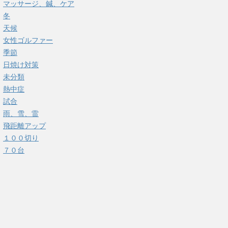
マッサージ、鍼、ケア
冬
天候
女性ゴルファー
季節
日焼け対策
未分類
熱中症
試合
雨、雪、雷
飛距離アップ
１００切り
７０台