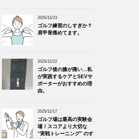
2025/11/23
ゴルフ練習のしすぎか？
肩甲骨痛めてます。
2025/11/22
ゴルフ後の膝が痛い…私
が実践するケアとSEVサ
ポーターがおすすめの理
由。
2025/11/17
ゴルフ場は最高の実験会
場！スコアより大切な
“実戦トレーニング” のす