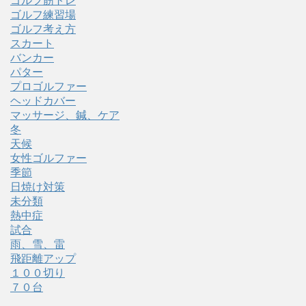
ゴルフ筋トレ
ゴルフ練習場
ゴルフ考え方
スカート
バンカー
パター
プロゴルファー
ヘッドカバー
マッサージ、鍼、ケア
冬
天候
女性ゴルファー
季節
日焼け対策
未分類
熱中症
試合
雨、雪、雷
飛距離アップ
１００切り
７０台