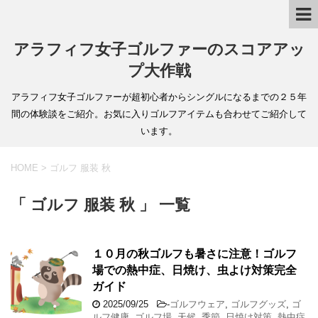
アラフィフ女子ゴルファーのスコアアッ
プ大作戦
アラフィフ女子ゴルファーが超初心者からシングルになるまでの２５年
間の体験談をご紹介。お気に入りゴルフアイテムも合わせてご紹介して
います。
HOME
>
ゴルフ 服装 秋
「 ゴルフ 服装 秋 」 一覧
１０月の秋ゴルフも暑さに注意！ゴルフ
場での熱中症、日焼け、虫よけ対策完全
ガイド
2025/09/25
-
ゴルフウェア
,
ゴルフグッズ
,
ゴ
ルフ健康
,
ゴルフ場
,
天候
,
季節
,
日焼け対策
,
熱中症