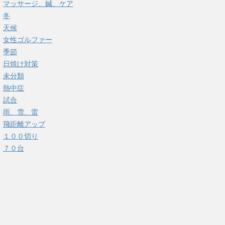
マッサージ、鍼、ケア
冬
天候
女性ゴルファー
季節
日焼け対策
未分類
熱中症
試合
雨、雪、雷
飛距離アップ
１００切り
７０台