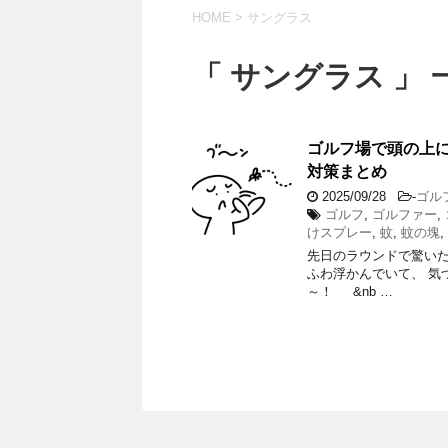
HOME
>
サングラス
「 サングラス 」 
ゴルフ場で頭の上に
対策まとめ
2025/09/28
-
ゴル
ゴルフ
,
ゴルファー
,
けスプレー
,
蚊
,
蚊の塊
,
先日のラウンドで驚い
ふわ浮かんでいて、 気
～！ &nb …