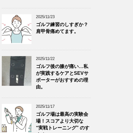
2025/11/23
ゴルフ練習のしすぎか？
肩甲骨痛めてます。
2025/11/22
ゴルフ後の膝が痛い…私
が実践するケアとSEVサ
ポーターがおすすめの理
由。
2025/11/17
ゴルフ場は最高の実験会
場！スコアより大切な
“実戦トレーニング” のす