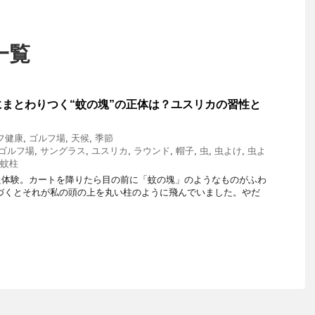
一覧
まとわりつく“蚊の塊”の正体は？ユスリカの習性と
フ健康
,
ゴルフ場
,
天候
,
季節
ゴルフ場
,
サングラス
,
ユスリカ
,
ラウンド
,
帽子
,
虫
,
虫よけ
,
虫よ
蚊柱
た体験。カートを降りたら目の前に「蚊の塊」のようなものがふわ
づくとそれが私の頭の上を丸い柱のように飛んでいました。やだ