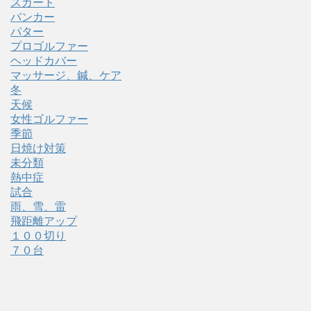
スカート
バンカー
パター
プロゴルファー
ヘッドカバー
マッサージ、鍼、ケア
冬
天候
女性ゴルファー
季節
日焼け対策
未分類
熱中症
試合
雨、雪、雷
飛距離アップ
１００切り
７０台