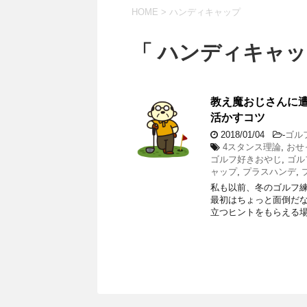
HOME
>
ハンディキャップ
「 ハンディキャッ
教え魔おじさんに
活かすコツ
2018/01/04
-
ゴル
4スタンス理論
,
おせ
ゴルフ好きおやじ
,
ゴル
ャップ
,
プラスハンデ
,
私も以前、冬のゴルフ練
最初はちょっと面倒だ
立つヒントをもらえる場