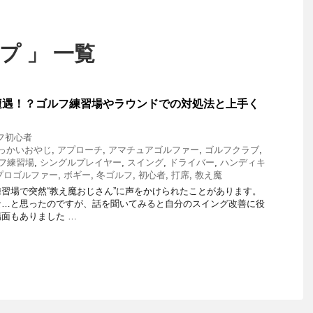
プ 」 一覧
遭遇！？ゴルフ練習場やラウンドでの対処法と上手く
フ初心者
っかいおやじ
,
アプローチ
,
アマチュアゴルファー
,
ゴルフクラブ
,
フ練習場
,
シングルプレイヤー
,
スイング
,
ドライバー
,
ハンディキ
プロゴルファー
,
ボギー
,
冬ゴルフ
,
初心者
,
打席
,
教え魔
習場で突然“教え魔おじさん”に声をかけられたことがあります。
な…と思ったのですが、話を聞いてみると自分のスイング改善に役
面もありました …