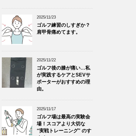
2025/11/23
ゴルフ練習のしすぎか？
肩甲骨痛めてます。
2025/11/22
ゴルフ後の膝が痛い…私
が実践するケアとSEVサ
ポーターがおすすめの理
由。
2025/11/17
ゴルフ場は最高の実験会
場！スコアより大切な
“実戦トレーニング” のす