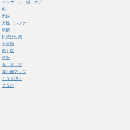
マッサージ、鍼、ケア
冬
天候
女性ゴルファー
季節
日焼け対策
未分類
熱中症
試合
雨、雪、雷
飛距離アップ
１００切り
７０台