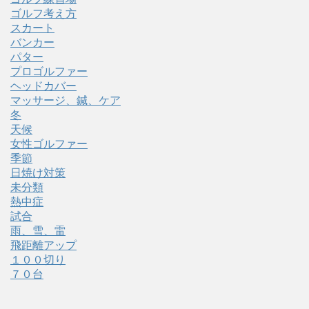
ゴルフ考え方
スカート
バンカー
パター
プロゴルファー
ヘッドカバー
マッサージ、鍼、ケア
冬
天候
女性ゴルファー
季節
日焼け対策
未分類
熱中症
試合
雨、雪、雷
飛距離アップ
１００切り
７０台