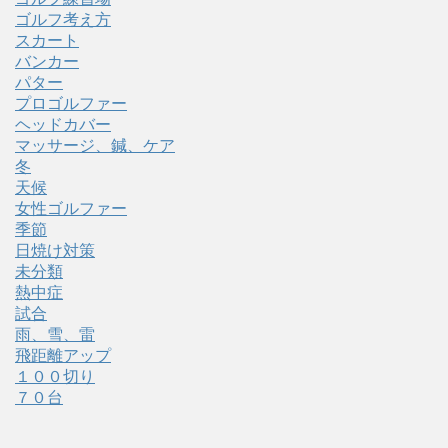
ゴルフ考え方
スカート
バンカー
パター
プロゴルファー
ヘッドカバー
マッサージ、鍼、ケア
冬
天候
女性ゴルファー
季節
日焼け対策
未分類
熱中症
試合
雨、雪、雷
飛距離アップ
１００切り
７０台