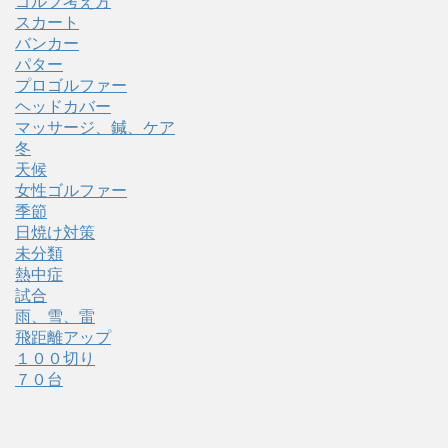
ゴルフ考え方
スカート
バンカー
パター
プロゴルファー
ヘッドカバー
マッサージ、鍼、ケア
冬
天候
女性ゴルファー
季節
日焼け対策
未分類
熱中症
試合
雨、雪、雷
飛距離アップ
１００切り
７０台