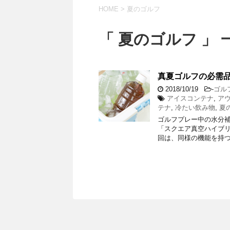
HOME
>
夏のゴルフ
「 夏のゴルフ 」 
真夏ゴルフの必需品
2018/10/19
-
ゴル
アイスコンテナ
,
ア
テナ
,
冷たい飲み物
,
夏
ゴルフプレー中の水分
「スクエア真空ハイブリ
回は、同様の機能を持つ