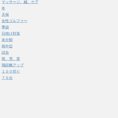
マッサージ、鍼、ケア
冬
天候
女性ゴルファー
季節
日焼け対策
未分類
熱中症
試合
雨、雪、雷
飛距離アップ
１００切り
７０台