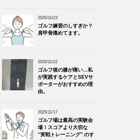
2025/11/23
ゴルフ練習のしすぎか？
肩甲骨痛めてます。
2025/11/22
ゴルフ後の膝が痛い…私
が実践するケアとSEVサ
ポーターがおすすめの理
由。
2025/11/17
ゴルフ場は最高の実験会
場！スコアより大切な
“実戦トレーニング” のす