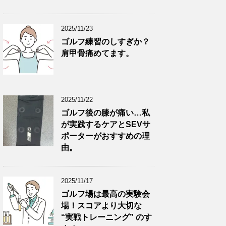
2025/11/23
ゴルフ練習のしすぎか？
肩甲骨痛めてます。
2025/11/22
ゴルフ後の膝が痛い…私
が実践するケアとSEVサ
ポーターがおすすめの理
由。
2025/11/17
ゴルフ場は最高の実験会
場！スコアより大切な
“実戦トレーニング” のす