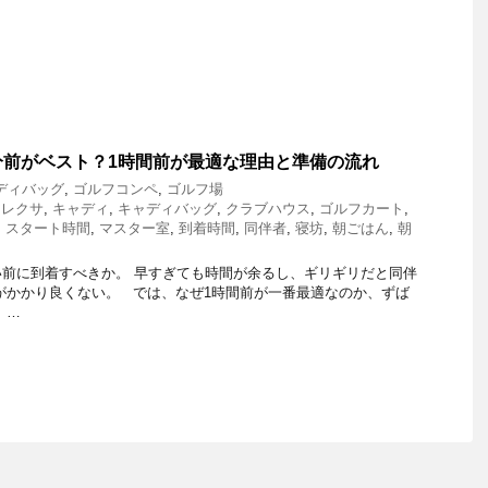
分前がベスト？1時間前が最適な理由と準備の流れ
ディバッグ
,
ゴルフコンペ
,
ゴルフ場
アレクサ
,
キャディ
,
キャディバッグ
,
クラブハウス
,
ゴルフカート
,
,
スタート時間
,
マスター室
,
到着時間
,
同伴者
,
寝坊
,
朝ごはん
,
朝
前に到着すべきか。 早すぎても時間が余るし、ギリギリだと同伴
がかかり良くない。 では、なぜ1時間前が一番最適なのか、ずば
 …