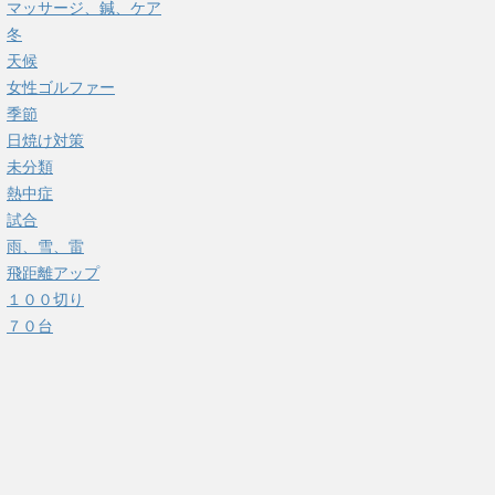
マッサージ、鍼、ケア
冬
天候
女性ゴルファー
季節
日焼け対策
未分類
熱中症
試合
雨、雪、雷
飛距離アップ
１００切り
７０台