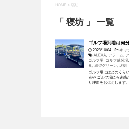
HOME
>
寝坊
「 寝坊 」 一覧
ゴルフ場到着は何
2023/10/04
-
キャ
ALEXA
,
アラーム
,
ゴルフ場
,
ゴルフ練習場
食
,
練習グリーン
,
遅刻
ゴルフ場にはどのくらい
者や ゴルフ場にも迷惑
り理由をお伝えします。