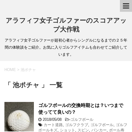
アラフィフ女子ゴルファーのスコアアッ
プ大作戦
アラフィフ女子ゴルファーが超初心者からシングルになるまでの２５年
間の体験談をご紹介。お気に入りゴルフアイテムも合わせてご紹介して
います。
HOME
>
池ポチャ
「 池ポチャ 」 一覧
ゴルフボールの交換時期とは？いつまで
使ってて良いの？
2018/05/08
-
ゴルフボール
カート道路
,
ゴルフクラブ
,
ゴルフボール
,
ゴルフ
ボールキズ
,
ショット
,
スピン
,
バンカー
,
ボール寿