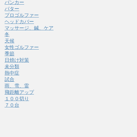
バンカー
パター
プロゴルファー
ヘッドカバー
マッサージ、鍼、ケア
冬
天候
女性ゴルファー
季節
日焼け対策
未分類
熱中症
試合
雨、雪、雷
飛距離アップ
１００切り
７０台