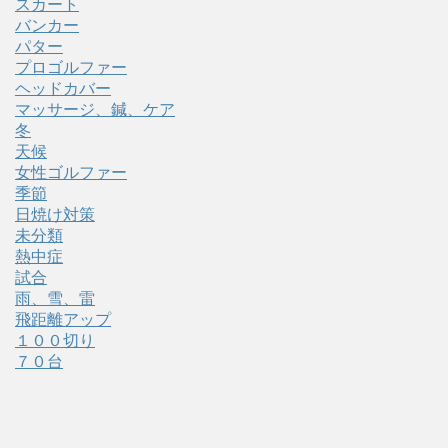
スカート
バンカー
パター
プロゴルファー
ヘッドカバー
マッサージ、鍼、ケア
冬
天候
女性ゴルファー
季節
日焼け対策
未分類
熱中症
試合
雨、雪、雷
飛距離アップ
１００切り
７０台