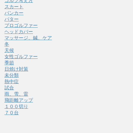
ゴルフ考え方
スカート
バンカー
パター
プロゴルファー
ヘッドカバー
マッサージ、鍼、ケア
冬
天候
女性ゴルファー
季節
日焼け対策
未分類
熱中症
試合
雨、雪、雷
飛距離アップ
１００切り
７０台