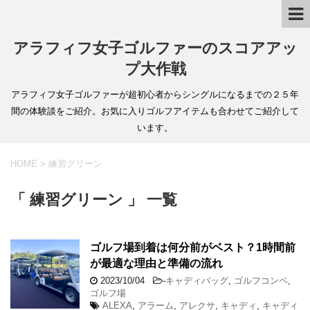
アラフィフ女子ゴルファーのスコアアッ
プ大作戦
アラフィフ女子ゴルファーが超初心者からシングルになるまでの２５年
間の体験談をご紹介。お気に入りゴルフアイテムも合わせてご紹介して
います。
HOME
>
練習グリーン
「 練習グリーン 」 一覧
ゴルフ場到着は何分前がベスト？1時間前
が最適な理由と準備の流れ
2023/10/04
-
キャディバッグ
,
ゴルフコンペ
,
ゴルフ場
ALEXA
,
アラーム
,
アレクサ
,
キャディ
,
キャディ