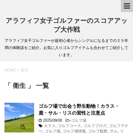
アラフィフ女子ゴルファーのスコアアッ
プ大作戦
アラフィフ女子ゴルファーが超初心者からシングルになるまでの２５年
間の体験談をご紹介。お気に入りゴルフアイテムも合わせてご紹介して
います。
HOME
>
衛生
「 衛生 」 一覧
ゴルフ場で出会う野生動物！カラス・
鹿・サル・リスの習性と注意点
2025/09/08
-
ゴルフ場
カラス
,
ゴルフコース
,
ゴルフブログ
,
ゴルフマナ
ー
,
ゴルフ場
,
ゴルフ場情報
,
ゴルフ観察
,
サル
,
リ