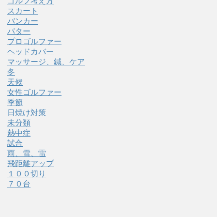
ゴルフ考え方
スカート
バンカー
パター
プロゴルファー
ヘッドカバー
マッサージ、鍼、ケア
冬
天候
女性ゴルファー
季節
日焼け対策
未分類
熱中症
試合
雨、雪、雷
飛距離アップ
１００切り
７０台