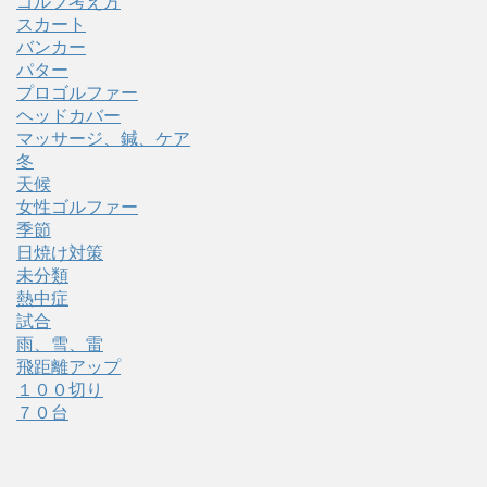
ゴルフ考え方
スカート
バンカー
パター
プロゴルファー
ヘッドカバー
マッサージ、鍼、ケア
冬
天候
女性ゴルファー
季節
日焼け対策
未分類
熱中症
試合
雨、雪、雷
飛距離アップ
１００切り
７０台