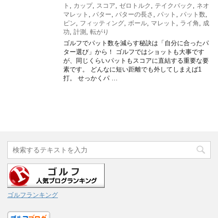
ト
,
カップ
,
スコア
,
ゼロトルク
,
テイクバック
,
ネオ
マレット
,
パター
,
パターの長さ
,
パット
,
パット数
,
ピン
,
フィッティング
,
ボール
,
マレット
,
ライ角
,
成
功
,
計測
,
転がり
ゴルフでパット数を減らす秘訣は「自分に合ったパ
ター選び」から！ ゴルフではショットも大事です
が、同じくらいパットもスコアに直結する重要な要
素です。 どんなに短い距離でも外してしまえば1
打。 せっかくパ …
ゴルフランキング