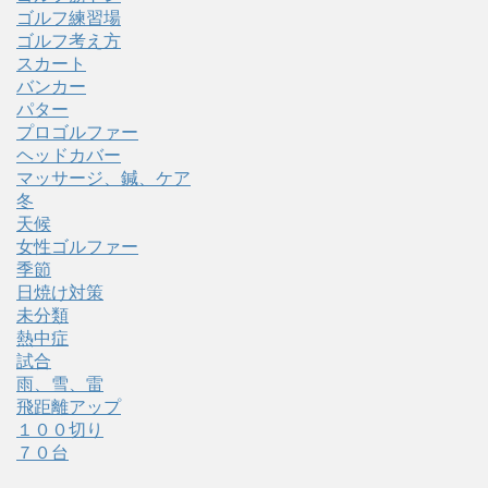
ゴルフ練習場
ゴルフ考え方
スカート
バンカー
パター
プロゴルファー
ヘッドカバー
マッサージ、鍼、ケア
冬
天候
女性ゴルファー
季節
日焼け対策
未分類
熱中症
試合
雨、雪、雷
飛距離アップ
１００切り
７０台