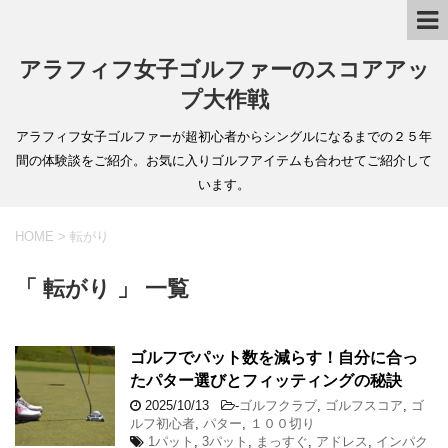
アラフィフ女子ゴルファーのスコアアッ
プ大作戦
アラフィフ女子ゴルファーが超初心者からシングルになるまでの２５年
間の体験談をご紹介。お気に入りゴルフアイテムも合わせてご紹介して
います。
HOME
>
転がり
「 転がり 」 一覧
ゴルフでパット数を減らす！自分に合っ
たパター選びとフィッティングの秘訣
2025/10/13
-
ゴルフクラブ
,
ゴルフスコア
,
ゴ
ルフ初心者
,
パター
,
１００切り
1パット
,
3パット
,
まっすぐ
,
アドレス
,
インパク