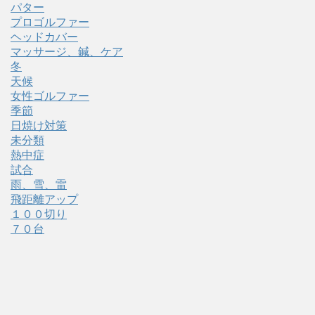
パター
プロゴルファー
ヘッドカバー
マッサージ、鍼、ケア
冬
天候
女性ゴルファー
季節
日焼け対策
未分類
熱中症
試合
雨、雪、雷
飛距離アップ
１００切り
７０台