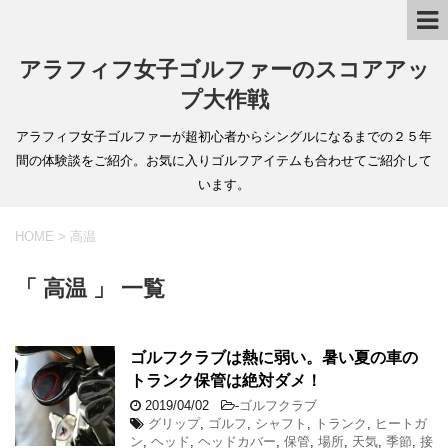
アラフィフ女子ゴルファーのスコアアッ
プ大作戦
アラフィフ女子ゴルファーが超初心者からシングルになるまでの２５年
間の体験談をご紹介。お気に入りゴルフアイテムも合わせてご紹介して
います。
HOME
>
高温
「 高温 」 一覧
ゴルフクラブは熱に弱い。暑い夏の車の
トランク保管は絶対ダメ！
2019/04/02
-
ゴルフクラブ
グリップ
,
ゴルフ
,
シャフト
,
トランク
,
ヒートガ
ン
,
ヘッド
,
ヘッドカバー
,
保管
,
場所
,
天気
,
季節
,
接