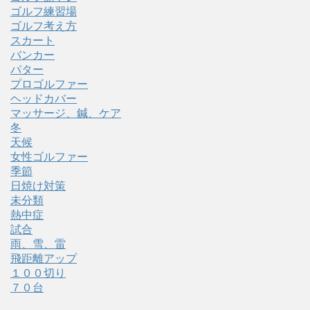
ゴルフ練習場
ゴルフ考え方
スカート
バンカー
パター
プロゴルファー
ヘッドカバー
マッサージ、鍼、ケア
冬
天候
女性ゴルファー
季節
日焼け対策
未分類
熱中症
試合
雨、雪、雷
飛距離アップ
１００切り
７０台