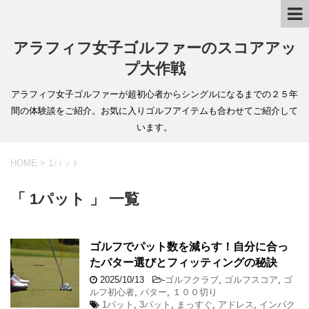
アラフィフ女子ゴルファーのスコアアッ
プ大作戦
アラフィフ女子ゴルファーが超初心者からシングルになるまでの２５年
間の体験談をご紹介。お気に入りゴルフアイテムも合わせてご紹介して
います。
HOME
>
1パット
「 1パット 」 一覧
ゴルフでパット数を減らす！自分に合っ
たパター選びとフィッティングの秘訣
2025/10/13
-
ゴルフクラブ
,
ゴルフスコア
,
ゴ
ルフ初心者
,
パター
,
１００切り
1パット
,
3パット
,
まっすぐ
,
アドレス
,
インパク