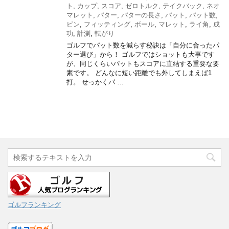
ト
,
カップ
,
スコア
,
ゼロトルク
,
テイクバック
,
ネオ
マレット
,
パター
,
パターの長さ
,
パット
,
パット数
,
ピン
,
フィッティング
,
ボール
,
マレット
,
ライ角
,
成
功
,
計測
,
転がり
ゴルフでパット数を減らす秘訣は「自分に合ったパ
ター選び」から！ ゴルフではショットも大事です
が、同じくらいパットもスコアに直結する重要な要
素です。 どんなに短い距離でも外してしまえば1
打。 せっかくパ …
ゴルフランキング