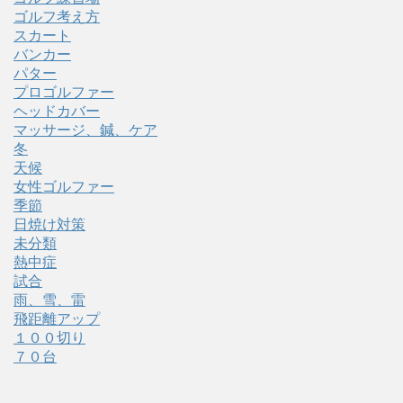
ゴルフ考え方
スカート
バンカー
パター
プロゴルファー
ヘッドカバー
マッサージ、鍼、ケア
冬
天候
女性ゴルファー
季節
日焼け対策
未分類
熱中症
試合
雨、雪、雷
飛距離アップ
１００切り
７０台