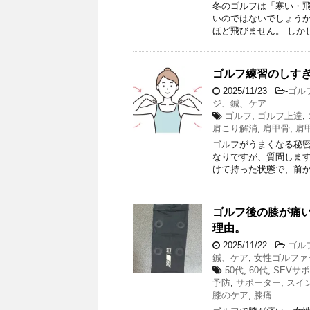
冬のゴルフは「寒い・
いのではないでしょうか
ほど飛びません。 しか
ゴルフ練習のしす
2025/11/23
-
ゴル
ジ、鍼、ケア
ゴルフ
,
ゴルフ上達
,
肩こり解消
,
肩甲骨
,
肩
ゴルフがうまくなる秘密
なりですが、質問します
けて持った状態で、前か
ゴルフ後の膝が痛い
理由。
2025/11/22
-
ゴル
鍼、ケア
,
女性ゴルファ
50代
,
60代
,
SEVサ
予防
,
サポーター
,
スイ
膝のケア
,
膝痛