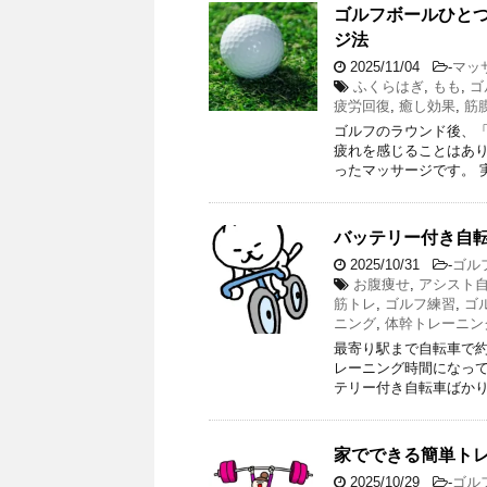
ゴルフボールひと
ジ法
2025/11/04
-
マッ
ふくらはぎ
,
もも
,
ゴ
疲労回復
,
癒し効果
,
筋
ゴルフのラウンド後、
疲れを感じることはあり
ったマッサージです。 
バッテリー付き自転
2025/10/31
-
ゴル
お腹痩せ
,
アシスト
筋トレ
,
ゴルフ練習
,
ゴ
ニング
,
体幹トレーニン
最寄り駅まで自転車で約
レーニング時間になって
テリー付き自転車ばかり
家でできる簡単ト
2025/10/29
-
ゴル