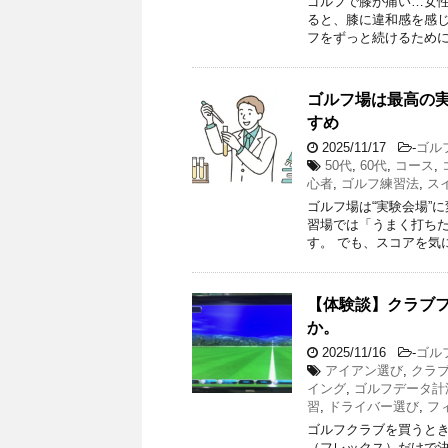
ゴルフで膝が痛い…女性
ると、膝に違和感を感じ
フをずっと続けるために
ゴルフ場は最高の実
すめ
2025/11/17
-
ゴル
50代
,
60代
,
コース
,
心者
,
ゴルフ練習法
,
ス
ゴルフ場は“実験会場”
習場では「うまく打ち
す。 でも、スコアを気
【体験談】クラブ
か。
2025/11/16
-
ゴル
アイアン選び
,
クラ
イング
,
ゴルフデータ計
習
,
ドライバー選び
,
フ
ゴルフクラブを買うとき
（フレックス）だけで決