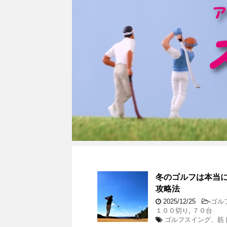
冬のゴルフは本当
攻略法
2025/12/25
-
ゴル
１００切り
,
７０台
ゴルフスイング、筋