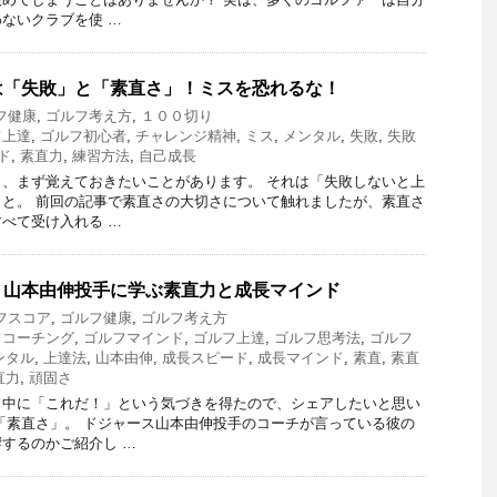
ないクラブを使 …
は「失敗」と「素直さ」！ミスを恐れるな！
フ健康
,
ゴルフ考え方
,
１００切り
フ上達
,
ゴルフ初心者
,
チャレンジ精神
,
ミス
,
メンタル
,
失敗
,
失敗
ド
,
素直力
,
練習方法
,
自己成長
、まず覚えておきたいことがあります。 それは「失敗しないと上
と。 前回の記事で素直さの大切さについて触れましたが、素直さ
べて受け入れる …
！山本由伸投手に学ぶ素直力と成長マインド
フスコア
,
ゴルフ健康
,
ゴルフ考え方
フコーチング
,
ゴルフマインド
,
ゴルフ上達
,
ゴルフ思考法
,
ゴルフ
ンタル
,
上達法
,
山本由伸
,
成長スピード
,
成長マインド
,
素直
,
素直
直力
,
頑固さ
ド中に「これだ！」という気づきを得たので、シェアしたいと思い
「素直さ」。 ドジャース山本由伸投手のコーチが言っている彼の
するのかご紹介し …