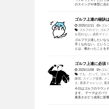
のスイングや体型に合わ
ゴルフ上達の秘訣
2025/11/11
-
ゴル
ゴルフのコツ
,
ゴル
を恐れない
,
成長マイン
ゴルフで上達したいなら
手くなれない」というこ
とは、教わったことをす
ゴルフ上達に必須
2025/11/08
-
ゴル
でも、だって
,
ゴル
練習
,
スイング改善
,
メ
さ
,
素直チャレンジ
,
素
今日はゴルフのラウン
ます。 テーマはズバリ
素直さがどう成長に影響