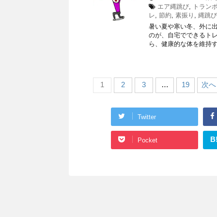
エア縄跳び
,
トラン
レ
,
節約
,
素振り
,
縄跳び
暑い夏や寒い冬、外に出
のが、自宅でできるトレ
ら、健康的な体を維持す
1
2
3
…
19
次へ 
Twitter
B
Pocket