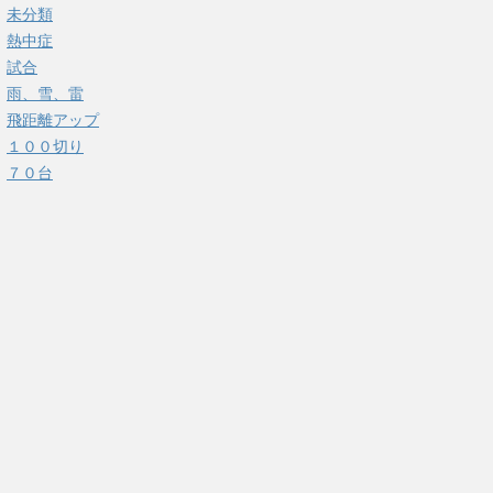
未分類
熱中症
試合
雨、雪、雷
飛距離アップ
１００切り
７０台