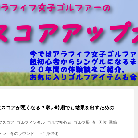
にスコアが悪くなる？寒い時期でも結果を出すための
フスコア
,
ゴルフメンタル
,
ゴルフ初心者
,
ゴルフ場
,
冬
,
天候
,
季節
,
トレ、冬のラウンド、下半身強化