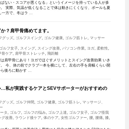
飛ばない・スコアが悪くなる」というイメージを持っている人が多
。 実際、気温が低くなることで体は動きにくくなり、ボールも夏
し一方で、冬はラ …
ぎか？肩甲骨痛めてます。
フグッズ
,
ゴルフスイング
,
ゴルフ健康
,
ゴルフ筋トレ
,
マッサー
ゴルフ女子
,
スイング
,
スイング改善
,
パソコン作業
,
ヨガ
,
柔軟性
,
甲骨ケア
,
肩甲骨ストレッチ
,
飛距離
は肩甲骨にあり！ヨガでほぐすメリットとスイング改善効果 いき
。 今、体の前でクラブ一本を横にして、左右の手を肩幅くらい開
ら後ろに動かす …
…私が実践するケアとSEVサポーターがおすすめの
フグッズ
,
ゴルフ仲間
,
ゴルフ健康
,
ゴルフ筋トレ
,
マッサージ、
ー
ポータ
,
ゴルフ
,
ゴルフの悩み
,
ゴルフ上達
,
ゴルフ女子
,
ゴルフ怪我
ング改善
,
ラウンド後ケア
,
体のケア
,
女性ゴルファー
,
腰
,
腰痛
,
膝
,