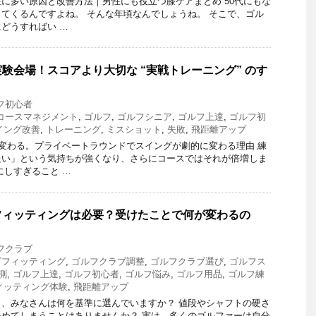
に多い原因と改善方法｜男性にも役立つ膝ケアまとめ 50代にもな
てくるんですよね。 そんな年頃なんでしょうね。 そこで、ゴル
どうすればい …
験会場！スコアより大切な “実戦トレーニング” のす
フ初心者
コースマネジメント
,
ゴルフ
,
ゴルフシニア
,
ゴルフ上達
,
ゴルフ初
イング改善
,
トレーニング
,
ミスショット
,
失敗
,
飛距離アップ
に変わる。プライベートラウンドでスイングが劇的に変わる理由 練
たい」という気持ちが強くなり、さらにコースではそれが倍増しま
にしすぎること …
フィッティングは必要？受けたことで何が変わるの
フクラブ
ブフィッティング
,
ゴルフクラブ調整
,
ゴルフクラブ選び
,
ゴルフス
測
,
ゴルフ上達
,
ゴルフ初心者
,
ゴルフ悩み
,
ゴルフ用品
,
ゴルフ練
ィッティング体験
,
飛距離アップ
、みなさんは何を基準に選んでいますか？ 値段やシャフトの硬さ
めてしまうことはありませんか？ 実は、多くのゴルファーは自分