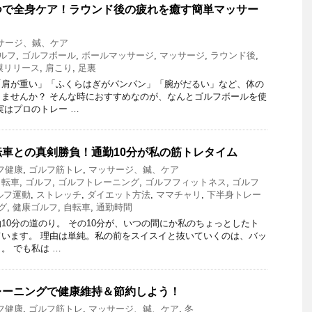
つで全身ケア！ラウンド後の疲れを癒す簡単マッサー
サージ、鍼、ケア
ルフ
,
ゴルフボール
,
ボールマッサージ
,
マッサージ
,
ラウンド後
,
膜リリース
,
肩こり
,
足裏
「肩が重い」「ふくらはぎがパンパン」「腕がだるい」など、体の
ませんか？ そんな時におすすめなのが、なんとゴルフボールを使
実はプロのトレー …
車との真剣勝負！通勤10分が私の筋トレタイム
フ健康
,
ゴルフ筋トレ
,
マッサージ、鍼、ケア
自転車
,
ゴルフ
,
ゴルフトレーニング
,
ゴルフフィットネス
,
ゴルフ
ルフ運動
,
ストレッチ
,
ダイエット方法
,
ママチャリ
,
下半身トレー
グ
,
健康ゴルフ
,
自転車
,
通勤時間
10分の道のり。 その10分が、いつの間にか私のちょっとしたト
います。 理由は単純。私の前をスイスイと抜いていくのは、バッ
。 でも私は …
レーニングで健康維持＆節約しよう！
フ健康
,
ゴルフ筋トレ
,
マッサージ、鍼、ケア
,
冬