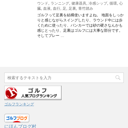
ウンド
,
ランニング
,
健康器具
,
冷感シップ
,
循環
,
心
臓
,
血液
,
血行
,
足
,
足裏
,
青竹踏み
ゴルフって足裏を結構使いますよね。 地面をしっか
りと感じながらスイングしたり、ラウンド中には歩
くために使ったり、バンカーでは砂の硬さなんかも
感じとったり、足裏はゴルフには大事な部分です。
そしてプレー …
ゴルフランキング
にほんブログ村