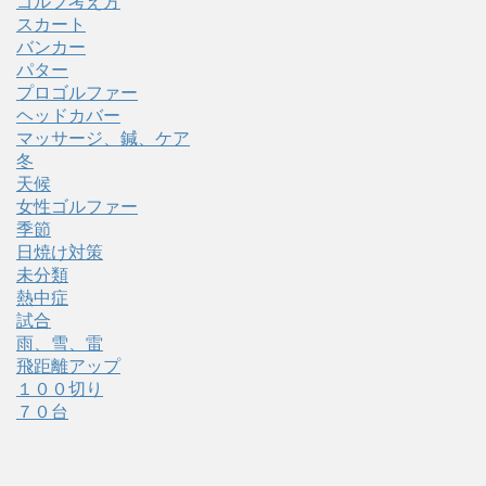
ゴルフ考え方
スカート
バンカー
パター
プロゴルファー
ヘッドカバー
マッサージ、鍼、ケア
冬
天候
女性ゴルファー
季節
日焼け対策
未分類
熱中症
試合
雨、雪、雷
飛距離アップ
１００切り
７０台