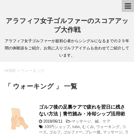
アラフィフ女子ゴルファーのスコアアッ
プ大作戦
アラフィフ女子ゴルファーが超初心者からシングルになるまでの２５年
間の体験談をご紹介。お気に入りゴルフアイテムも合わせてご紹介して
います。
HOME
>
ウォーキング
「 ウォーキング 」 一覧
ゴルフ後の足裏ケアで疲れを翌日に残さ
ない方法｜青竹踏み・冷却シップ活用術
2018/06/11
-
マッサージ、鍼、ケア
100円ショップ
,
tubo
,
むくみ
,
ウォーキング
,
コ
ース
,
ゴルフ
,
ゴルファー
,
プレー後
,
マッサージ
,
ラ