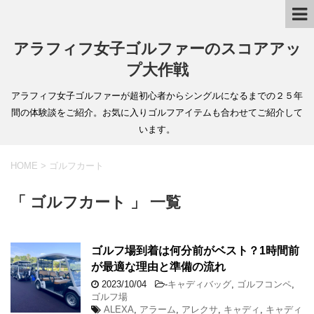
アラフィフ女子ゴルファーのスコアアッ
プ大作戦
アラフィフ女子ゴルファーが超初心者からシングルになるまでの２５年
間の体験談をご紹介。お気に入りゴルフアイテムも合わせてご紹介して
います。
HOME
>
ゴルフカート
「 ゴルフカート 」 一覧
ゴルフ場到着は何分前がベスト？1時間前
が最適な理由と準備の流れ
2023/10/04
-
キャディバッグ
,
ゴルフコンペ
,
ゴルフ場
ALEXA
,
アラーム
,
アレクサ
,
キャディ
,
キャディ