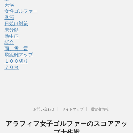
天候
女性ゴルファー
季節
日焼け対策
未分類
熱中症
試合
雨、雪、雷
飛距離アップ
１００切り
７０台
お問い合わせ
サイトマップ
運営者情報
アラフィフ女子ゴルファーのスコアアッ
プ大作戦