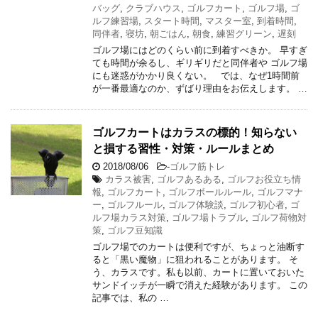
バッグ
,
クラブハウス
,
ゴルフカート
,
ゴルフ場
,
ゴ
ルフ練習場
,
スタート時間
,
マスター室
,
到着時間
,
同伴者
,
寝坊
,
朝ごはん
,
朝食
,
練習グリーン
,
遅刻
ゴルフ場にはどのくらい前に到着すべきか。 早すぎ
ても時間が余るし、ギリギリだと同伴者や ゴルフ場
にも迷惑がかかり良くない。 では、なぜ1時間前
が一番最適なのか、ずばり理由をお伝えします。 …
ゴルフカートはカラスの標的！知らない
と損する習性・対策・ルールまとめ
2018/08/06
-
ゴルフ筋トレ
カラス被害
,
ゴルフあるある
,
ゴルフお役立ち情
報
,
ゴルフカート
,
ゴルフボールルール
,
ゴルフマナ
ー
,
ゴルフルール
,
ゴルフ体験談
,
ゴルフ初心者
,
ゴ
ルフ場カラス対策
,
ゴルフ場トラブル
,
ゴルフ荷物対
策
,
ゴルフ豆知識
ゴルフ場でのカートは便利ですが、ちょっと油断す
ると「黒い魔物」に狙われることがあります。 そ
う、カラスです。私も以前、カートに置いておいた
サンドイッチが一瞬で消えた経験があります。 この
記事では、私の …