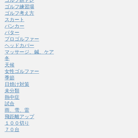
ゴルフ筋トレ
ゴルフ練習場
ゴルフ考え方
スカート
バンカー
パター
プロゴルファー
ヘッドカバー
マッサージ、鍼、ケア
冬
天候
女性ゴルファー
季節
日焼け対策
未分類
熱中症
試合
雨、雪、雷
飛距離アップ
１００切り
７０台