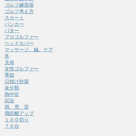
ゴルフ練習場
ゴルフ考え方
スカート
バンカー
パター
プロゴルファー
ヘッドカバー
マッサージ、鍼、ケア
冬
天候
女性ゴルファー
季節
日焼け対策
未分類
熱中症
試合
雨、雪、雷
飛距離アップ
１００切り
７０台