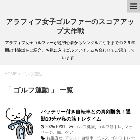
アラフィフ女子ゴルファーのスコアアッ
プ大作戦
アラフィフ女子ゴルファーが超初心者からシングルになるまでの２５年
間の体験談をご紹介。お気に入りゴルフアイテムも合わせてご紹介して
います。
HOME
>
ゴルフ運動
「 ゴルフ運動 」 一覧
バッテリー付き自転車との真剣勝負！通
勤10分が私の筋トレタイム
2025/10/31
-
ゴルフ健康
,
ゴルフ筋トレ
,
マッ
サージ、鍼、ケア
お腹痩せ
,
アシスト自転車
,
ゴルフ
,
ゴルフトレー