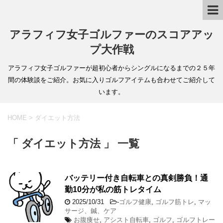
アラフィフ女子ゴルファーのスコアアッ
プ大作戦
アラフィフ女子ゴルファーが超初心者からシングルになるまでの２５年
間の体験談をご紹介。お気に入りゴルフアイテムも合わせてご紹介して
います。
HOME
>
ダイエット方法
「 ダイエット方法 」 一覧
バッテリー付き自転車との真剣勝負！通
勤10分が私の筋トレタイム
2025/10/31
-
ゴルフ健康
,
ゴルフ筋トレ
,
マッ
サージ、鍼、ケア
お腹痩せ
,
アシスト自転車
,
ゴルフ
,
ゴルフトレー