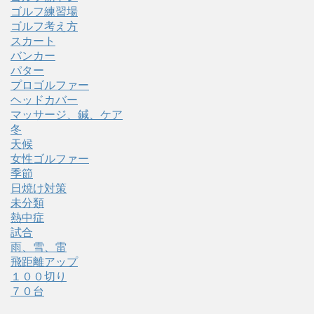
ゴルフ練習場
ゴルフ考え方
スカート
バンカー
パター
プロゴルファー
ヘッドカバー
マッサージ、鍼、ケア
冬
天候
女性ゴルファー
季節
日焼け対策
未分類
熱中症
試合
雨、雪、雷
飛距離アップ
１００切り
７０台