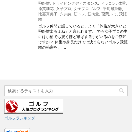
飛距離
,
ドライビングディスタンス
,
ドラコン
,
体重
,
原英莉花
,
女子プロ
,
女子プロゴルフ
,
平均飛距離
,
比嘉真美子
,
穴井詩
,
筋トレ
,
筋肉量
,
葭葉ルミ
,
飛距
離
ゴルフ仲間と話していると、よく「体格が大きいと
飛距離出るよね」と言われます。 でも女子プロの中
には小柄でも驚くほど飛ばす選手がいるのをご存知
ですか？ 体重や身長だけでは決まらないゴルフ飛距
離の秘密を、 …
ゴルフランキング