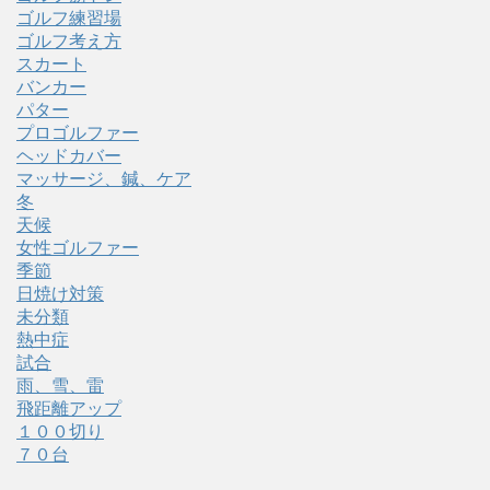
ゴルフ練習場
ゴルフ考え方
スカート
バンカー
パター
プロゴルファー
ヘッドカバー
マッサージ、鍼、ケア
冬
天候
女性ゴルファー
季節
日焼け対策
未分類
熱中症
試合
雨、雪、雷
飛距離アップ
１００切り
７０台